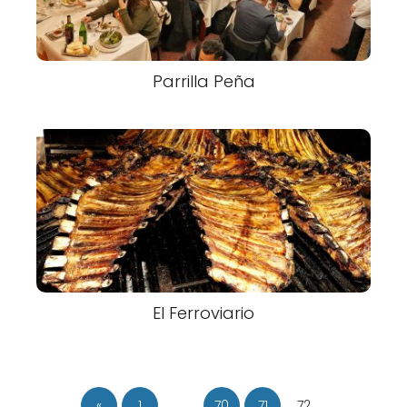
Parrilla Peña
El Ferroviario
«
1
…
70
71
72