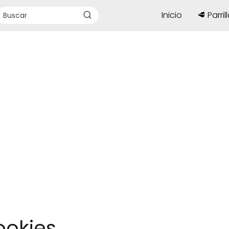
Inicio
🥩 Parril
ookies