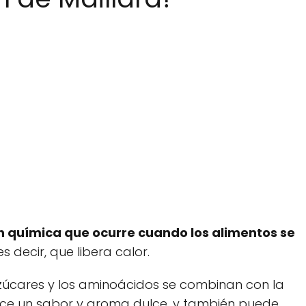
n química que ocurre cuando los alimentos se
s decir, que libera calor.
zúcares y los aminoácidos se combinan con la
duce un sabor y aroma dulce, y también puede