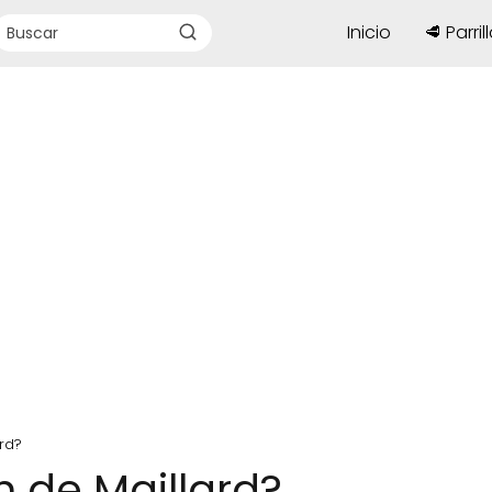
Inicio
🥩 Parril
rd?
n de Maillard?