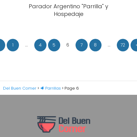
Parador Argentino "Parrilla" y
Hospedaje
1
…
4
5
6
7
8
…
72
Del Buen Comer
🥩 Parrillas
Page 6