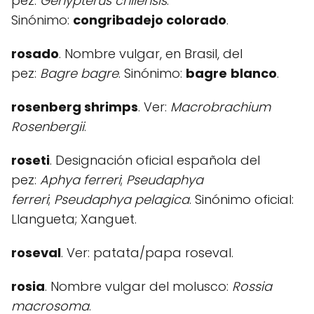
pez:
Genypterus chilensis
.
Sinónimo:
congribadejo colorado
.
rosado
. Nombre vulgar, en Brasil, del
pez:
Bagre bagre
. Sinónimo:
bagre
blanco
.
rosenberg shrimps
. Ver:
Macrobrachium
Rosenbergii
.
roseti
. Designación oficial española del
pez:
Aphya ferreri
;
Pseudaphya
ferreri
;
Pseudaphya
pelagica
. Sinónimo oficial:
Llangueta; Xanguet.
roseval
. Ver: patata/papa roseval.
rosia
. Nombre vulgar del molusco:
Rossia
macrosoma
.