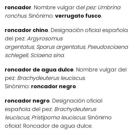
roncador
. Nombre vulgar d
el pez: Umbrina
ronchus
. Sinónimo:
verrugato fusco
.
roncador chino
. Designación oficial española
del pez:
Argyrosomus
argentatus
;
Sparus
argentatus
;
Pseudosciaena
schlegeli
;
Sciaena sina
.
roncador de agua dulce
. Nombre vulgar del
pez:
Brachydeuterus leuciscus
.
Sinónimo:
roncador negro
.
roncador negro
. Designación oficial
española del pez:
Brachydeuterus
leuciscus
;
Pristipoma
leuciscus
. Sinónimo
oficial: Roncador de agua dulce.