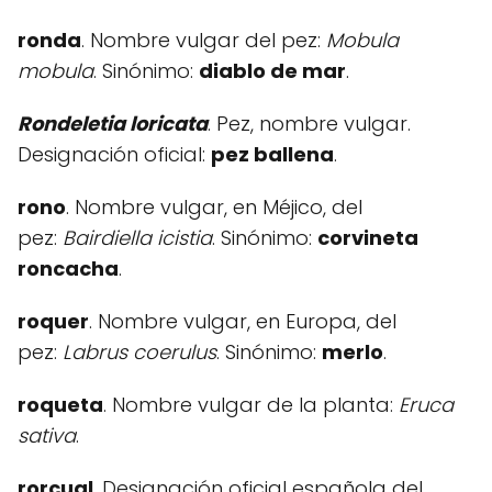
ronda
. Nombre vulgar del pez:
Mobula
mobula
. Sinónimo:
diablo de mar
.
Rondeletia loricata
. Pez, nombre vulgar.
Designación oficial:
pez ballena
.
rono
. Nombre vulgar, en Méjico, del
pez:
Bairdiella icistia
. Sinónimo:
corvineta
roncacha
.
roquer
. Nombre vulgar, en Europa, del
pez:
Labrus coerulus
. Sinónimo:
merlo
.
roqueta
. Nombre vulgar de la planta:
Eruca
sativa
.
rorcual
. Designación oficial española del