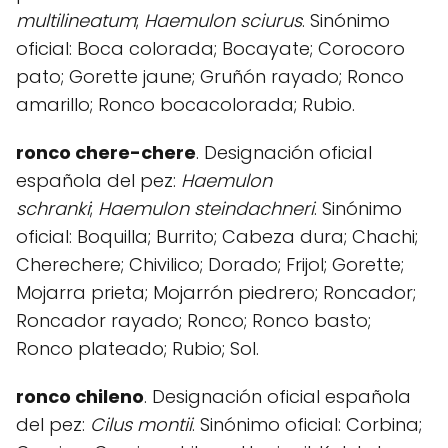
multilineatum
;
Haemulon
sciurus
. Sinónimo
oficial: Boca colorada; Bocayate; Corocoro
pato; Gorette jaune; Gruñón rayado; Ronco
amarillo; Ronco bocacolorada; Rubio.
ronco chere-chere
. Designación oficial
española del pez:
Haemulon
schranki
;
Haemulon
steindachneri
. Sinónimo
oficial: Boquilla; Burrito; Cabeza dura; Chachi;
Cherechere; Chivilico; Dorado; Frijol; Gorette;
Mojarra prieta; Mojarrón piedrero; Roncador;
Roncador rayado; Ronco; Ronco basto;
Ronco plateado; Rubio; Sol.
ronco chileno
. Designación oficial española
del pez:
Cilus montii
. Sinónimo oficial: Corbina;