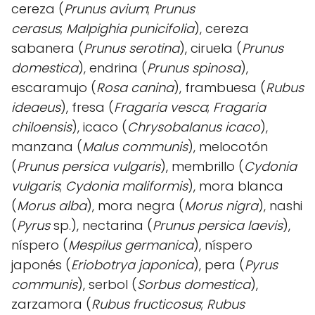
cereza (
Prunus avium
;
Prunus
cerasus
;
Malpighia punicifolia
), cereza
sabanera (
Prunus serotina
), ciruela (
Prunus
domestica
), endrina (
Prunus spinosa
),
escaramujo (
Rosa canina
), frambuesa (
Rubus
ideaeus
), fresa (
Fragaria vesca
;
Fragaria
chiloensis
), icaco (
Chrysobalanus
icaco
),
manzana (
Malus communis
), melocotón
(
Prunus persica vulgaris
), membrillo (
Cydonia
vulgaris
;
Cydonia maliformis
), mora blanca
(
Morus alba
), mora negra (
Morus nigra
), nashi
(
Pyrus
sp.), nectarina (
Prunus persica laevis
),
níspero (
Mespilus
germanica
), níspero
japonés (
Eriobotrya
japonica
), pera (
Pyrus
communis
), serbol (
Sorbus domestica
),
zarzamora (
Rubus
fructicosus
;
Rubus