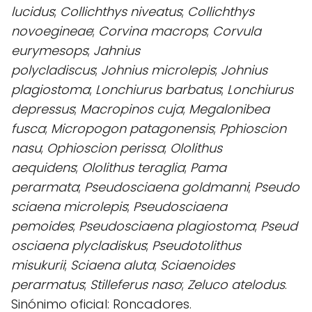
lucidus
;
Collichthys niveatus
;
Collichthys
novoegineae
;
Corvina macrops
;
Corvula
eurymesops
;
Jahnius
polycladiscus
;
Johnius
microlepis
;
Johnius
plagiostoma
;
Lonchiurus
barbatus
;
Lonchiurus
depressus
;
Macropinos
cuja
;
Megalonibea
fusca
;
Micropogon
patagonensis
;
Pphioscion
nasu
;
Ophioscion
perissa
;
Ololithus
aequidens
;
Ololithus
teraglia
;
Pama
perarmata
;
Pseudosciaena
goldmanni
;
Pseudo
sciaena microlepis
;
Pseudosciaena
pemoides
;
Pseudosciaena
plagiostoma
;
Pseud
osciaena plycladiskus
;
Pseudotolithus
misukurii
;
Sciaena
aluta
;
Sciaenoides
perarmatus
;
Stilleferus
naso
;
Zeluco atelodus
.
Sinónimo oficial: Roncadores.