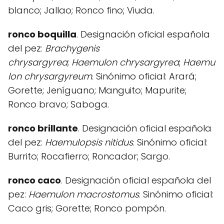
blanco; Jallao; Ronco fino; Viuda.
ronco boquilla
. Designación oficial española
del pez:
Brachygenis
chrysargyrea
;
Haemulon
chrysargyrea
;
Haemu
lon chrysargyreum
. Sinónimo oficial: Arará;
Gorette; Jeníguano; Manguito; Mapurite;
Ronco bravo; Saboga.
ronco brillante
. Designación oficial española
del pez:
Haemulopsis nitidus
. Sinónimo oficial:
Burrito; Rocafierro; Roncador; Sargo.
ronco caco
. Designación oficial española del
pez:
Haemulon macrostomus
. Sinónimo oficial:
Caco gris; Gorette; Ronco pompón.