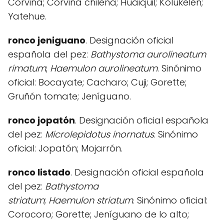
Corvina; Corvina chilena; Huaiquil; Kolukelen;
Yatehue.
ronco jeniguano
. Designación oficial
española del pez:
Bathystoma aurolineatum
rimatum
;
Haemulon aurolineatum
. Sinónimo
oficial: Bocayate; Cacharo; Cuji; Gorette;
Gruñón tomate; Jeníguano.
ronco jopatón
. Designación oficial española
del pez:
Microlepidotus inornatus
. Sinónimo
oficial: Jopatón; Mojarrón.
ronco listado
. Designación oficial española
del pez:
Bathystoma
striatum
;
Haemulon
striatum
. Sinónimo oficial:
Corocoro; Gorette; Jeníguano de lo alto;