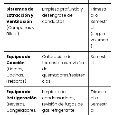
Sistemas de
Limpieza profunda y
Trimestr
Extracción y
desengrase de
al o
Ventilación
conductos
Semestr
(Campanas y
al
Filtros)
(según
volumen
)
Equipos de
Calibración de
Semestr
Cocción
termostatos, revisión
al
(Hornos,
de
Cocinas,
quemadores/resisten
Freidoras)
cias
Equipos de
Limpieza de
Trimestr
Refrigeración
condensadores,
al o
(Neveras,
revisión de fugas de
Semestr
Congeladores,
gas refrigerante
al