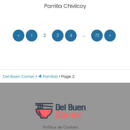
Parrilla Chivilcoy
«
1
2
3
4
…
72
»
Del Buen Comer
🥩 Parrillas
Page 2
Política de Cookies