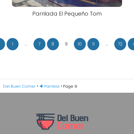
Parrilada El Pequeño Tom
1
…
7
8
9
10
11
…
72
Del Buen Comer
🥩 Parrillas
Page 9