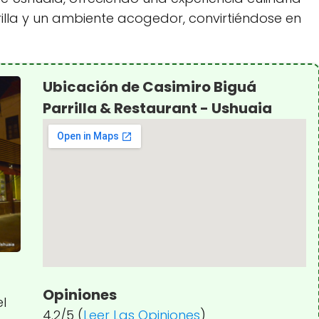
rilla y un ambiente acogedor, convirtiéndose en
Ubicación de Casimiro Biguá
Parrilla & Restaurant - Ushuaia
Opiniones
el
4.2/5 (
Leer Las Opiniones
)