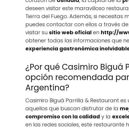
corazón de
Ushuaia
, la capital de la
pr
deseen visitar este maravilloso restaura
Tierra del Fuego. Además, si necesitas
puedes contactar con ellos a través de
visitar su
sitio web oficial
en
http://ww
obtener todas las informaciones que nece
experiencia gastronómica inolvidabl
¿Por qué Casimiro Biguá P
opción recomendada para 
Argentina?
Casimiro Biguá Parrilla & Restaurant e
aquellos que buscan disfrutar de la
mej
compromiso con la calidad
y la
excel
en las redes sociales, este restaurant