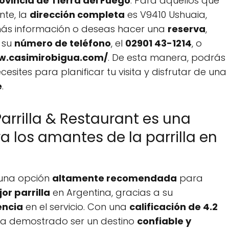
ovincia de Tierra del Fuego
. Para aquellos que
nte, la
dirección completa
es V9410 Ushuaia,
 más información o deseas hacer una
reserva
,
 su
número de teléfono
, el
02901 43-1214
, o
w.casimirobigua.com/
. De esta manera, podrás
sites para planificar tu visita y disfrutar de una
e
.
arrilla & Restaurant es una
los amantes de la parrilla en
s una opción
altamente recomendada
para
or parrilla
en Argentina, gracias a su
encia
en el servicio. Con una
calificación de 4.2
e ha demostrado ser un destino
confiable y