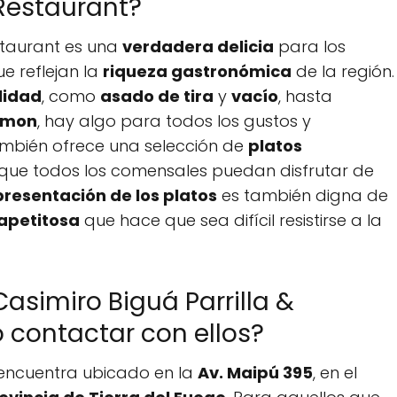
 Restaurant?
staurant es una
verdadera delicia
para los
e reflejan la
riqueza gastronómica
de la región.
lidad
, como
asado de tira
y
vacío
, hasta
lmon
, hay algo para todos los gustos y
ambién ofrece una selección de
platos
que todos los comensales puedan disfrutar de
presentación de los platos
es también digna de
 apetitosa
que hace que sea difícil resistirse a la
asimiro Biguá Parrilla &
contactar con ellos?
e encuentra ubicado en la
Av. Maipú 395
, en el