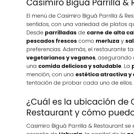
Casimiro Biguá Parrilla &
El menú de Casimiro Biguá Parrilla & Re
sentidos, con una variedad de platos qu
Desde
parrilladas
de
carne de alta ca
pescados frescos
como
merluza
y
sa
preferencias. Además, el restaurante t
vegetarianos y veganos
, asegurando 
una
comida deliciosa y saludable
. La
mención, con una
estética atractiva y
tentación de probar cada uno de ellos.
¿Cuál es la ubicación de C
Restaurant y cómo puedo 
Casimiro Biguá Parrilla & Restaurant s