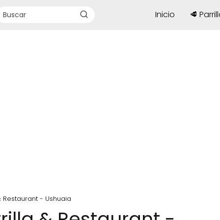
Inicio
🥩 Parril
& Restaurant - Ushuaia
illa & Restaurant -