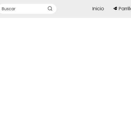
Inicio
🥩 Parril