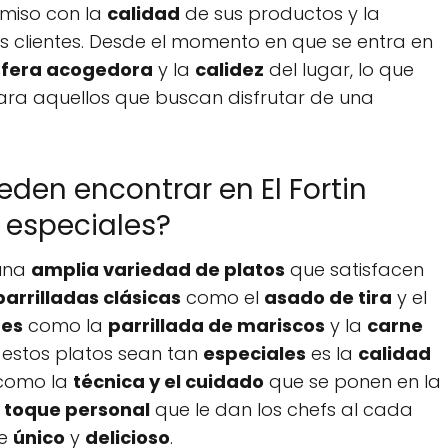
omiso con la
calidad
de sus productos y la
s clientes. Desde el momento en que se entra en
fera acogedora
y la
calidez
del lugar, lo que
ra aquellos que buscan disfrutar de una
eden encontrar en El Fortin
n especiales?
 una
amplia variedad de platos
que satisfacen
parrilladas clásicas
como el
asado de tira
y el
res
como la
parrillada de mariscos
y la
carne
 estos platos sean tan
especiales
es la
calidad
í como la
técnica y el cuidado
que se ponen en la
l
toque personal
que le dan los chefs al cada
te
único
y
delicioso
.