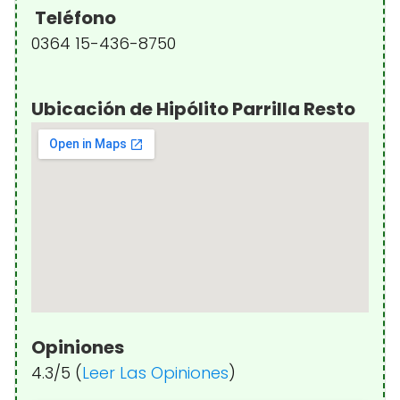
Teléfono
0364 15-436-8750
Ubicación de Hipólito Parrilla Resto
Opiniones
4.3/5 (
Leer Las Opiniones
)