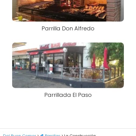
Parrilla Don Alfredo
Parrillada El Paso
Del Buen Comer
🥩 Parrillas
La Construcción