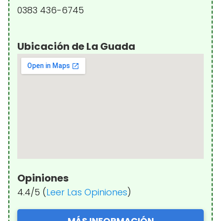
0383 436-6745
Ubicación de La Guada
Opiniones
4.4/5 (
Leer Las Opiniones
)
MÁS INFORMACIÓN