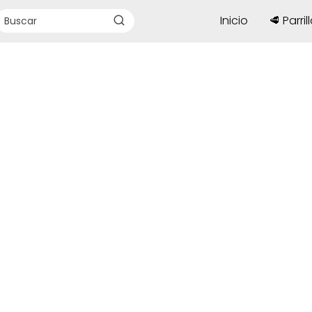
Inicio
🥩 Parril