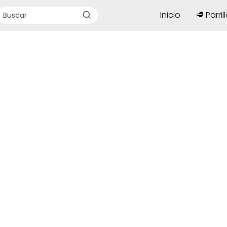
Inicio
🥩 Parril