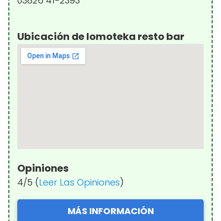
03826 41-2393
Ubicación de lomoteka resto bar
Opiniones
4/5 (
Leer Las Opiniones
)
MÁS INFORMACIÓN