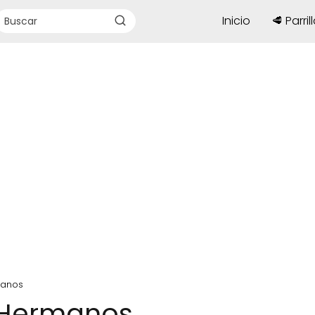
Inicio
🥩 Parril
manos
3 Hermanos