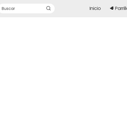
Inicio
🥩 Parril