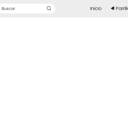
Inicio
🥩 Parril