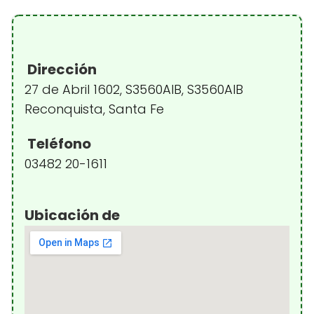
Dirección
27 de Abril 1602, S3560AIB, S3560AIB
Reconquista, Santa Fe
Teléfono
03482 20-1611
Ubicación de