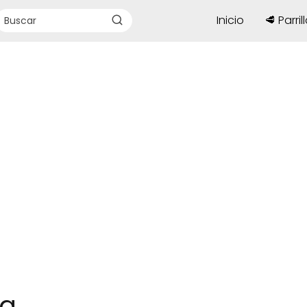
Inicio
🥩 Parril
ea