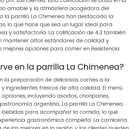
por sus clientes. Esta calificación se basa en la
vicio amable y la atmósfera acogedora del
ado la parrilla La Chimenea han destacado la
as, lo que hace que sea un lugar ideal para
 y satisfactoria. La calificación de 4.3 también
 en mantener altos estándares de calidad y
las mejores opciones para comer en Resistencia.
rve en la parrilla La Chimenea?
en la preparación de deliciosas carnes a la
es y ingredientes frescos de alta calidad. El menú
 opciones, incluyendo asados, choripanes,
 gastronomía argentina. La parrilla La Chimenea
 y bebidas para acompañar la comida, lo que
 experiencia gastronómica completa. La carnicería
de las mejores en la región, y los clientes pueden