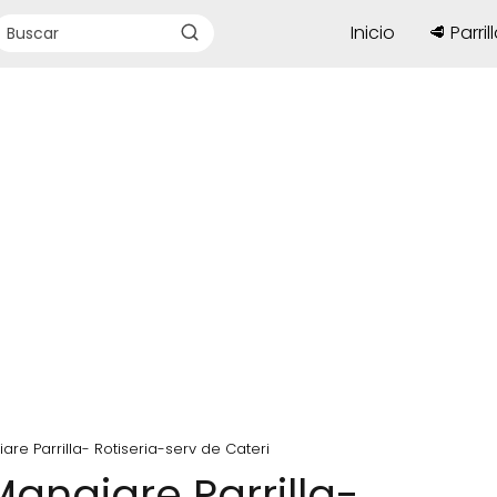
Inicio
🥩 Parril
re Parrilla- Rotiseria-serv de Cateri
angiare Parrilla-