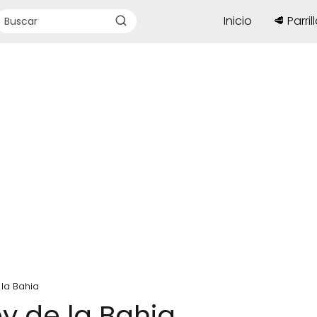
Inicio
🥩 Parril
 la Bahia
ey de la Bahia