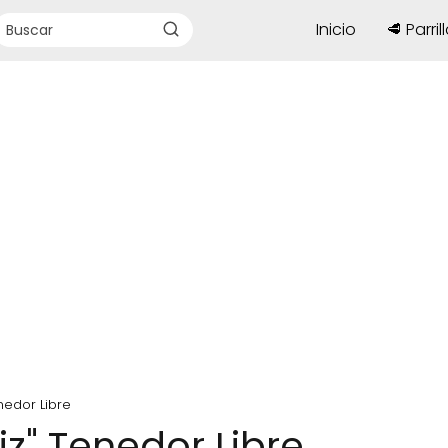
Inicio
🥩 Parril
enedor Libre
iz" Tenedor Libre