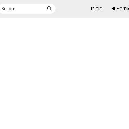
Inicio
🥩 Parril